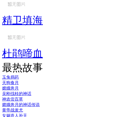
精卫填海
杜鹃啼血
最热故事
玉兔捣药
天狗食月
嫦娥奔月
吴刚伐桂的神话
神农尝百草
嫦娥奔月的神话传说
黄帝战蚩尤
女娲造人补天