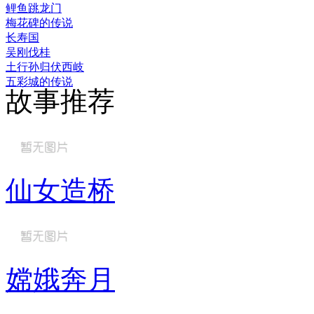
鲤鱼跳龙门
梅花碑的传说
长寿国
吴刚伐桂
土行孙归伏西岐
五彩城的传说
故事推荐
仙女造桥
嫦娥奔月