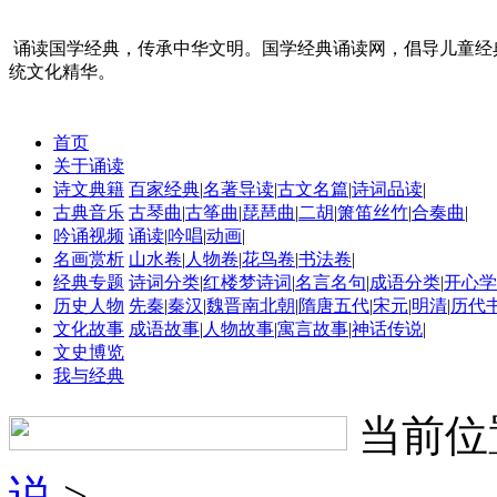
诵读国学经典，传承中华文明。国学经典诵读网，倡导儿童经
统文化精华。
首页
关于诵读
诗文典籍
百家经典
|
名著导读
|
古文名篇
|
诗词品读
|
古典音乐
古琴曲
|
古筝曲
|
琵琶曲
|
二胡
|
箫笛丝竹
|
合奏曲
|
吟诵视频
诵读
|
吟唱
|
动画
|
名画赏析
山水卷
|
人物卷
|
花鸟卷
|
书法卷
|
经典专题
诗词分类
|
红楼梦诗词
|
名言名句
|
成语分类
|
开心学
历史人物
先秦
|
秦汉
|
魏晋南北朝
|
隋唐五代
|
宋元
|
明清
|
历代
文化故事
成语故事
|
人物故事
|
寓言故事
|
神话传说
|
文史博览
我与经典
当前位
说
>