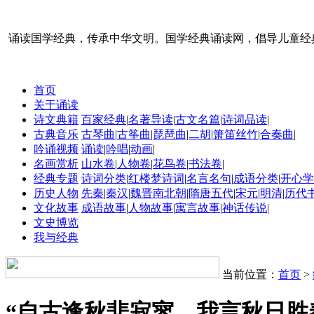
诵读国学经典，传承中华文明。国学经典诵读网，倡导儿童经
首页
关于诵读
诗文典籍
百家经典
|
名著导读
|
古文名篇
|
诗词品读
|
古典音乐
古琴曲
|
古筝曲
|
琵琶曲
|
二胡
|
箫笛丝竹
|
合奏曲
|
吟诵视频
诵读
|
吟唱
|
动画
|
名画赏析
山水卷
|
人物卷
|
花鸟卷
|
书法卷
|
经典专题
诗词分类
|
红楼梦诗词
|
名言名句
|
成语分类
|
开心学
历史人物
先秦
|
秦汉
|
魏晋南北朝
|
隋唐五代
|
宋元
|
明清
|
历代
文化故事
成语故事
|
人物故事
|
寓言故事
|
神话传说
|
文史博览
我与经典
当前位置：
首页
>
“自古逢秋悲寂寥，我言秋日胜