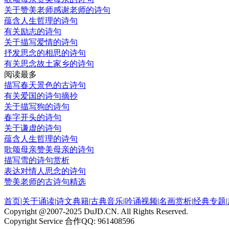
关于赞美老师感谢老师的诗句
蕴含人生哲理的诗句
有关励志的诗句
关于描写爱情的诗句
抒发思念的相思的诗句
有关思念故土家乡的诗句
阅读最多
描写春天景色的古诗句
有关爱国的诗句摘抄
关于描写狗的诗句
春字开头的诗句
关于谦虚的诗句
蕴含人生哲理的诗句
歌颂母亲赞美母亲的诗句
描写雪的诗句赏析
表达对情人思念的诗句
赞美老师的古诗句精选
首页
|
关于诵读
|
诗文典籍
|
古典音乐
|
吟诵视频
|
名画赏析
|
经典专题
|
Copyright @2007-2025 DuJD.CN. All Rights Reserved.
Copyright Service 合作QQ: 961408596