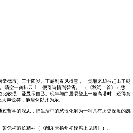
南常德市）三十四岁。正感到春风得意，一觉醒来却被赶出了朝
。晴空一鹤排云上，便引诗情到碧霄。”（《秋词二首》）悲
也比较强，爱显示自己。晚年与白居易登上一座高塔时，还得意
上大声说笑，他居然以此为乐。
通过哲学的深思，把生活中的愁恨化解为一种具有历史深度的感
，暂凭杯酒长精神（《酬乐天扬州初逢席上见赠》）。