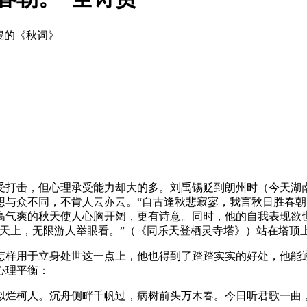
锡的《秋词》
受打击，但心理承受能力却大的多。刘禹锡贬到朗州时（今天湖
想与众不同，不肯人云亦云。“自古逢秋悲寂寥，我言秋日胜春朝
高气爽的秋天使人心胸开阔，更有诗意。同时，他的自我表现欲
半天上，无限游人举眼看。”（《同乐天登栖灵寺塔》）站在塔顶
怎样用于立身处世这一点上，他也得到了踏踏实实的好处，他能
心理平衡：
似烂柯人。沉舟侧畔千帆过，病树前头万木春。今日听君歌一曲