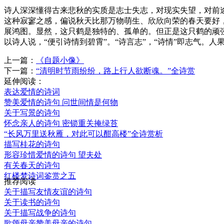
诗人深深懂得古来悲秋的实质是志士失志，对现实失望，对前
这种寂寥之感，偏说秋天比那万物萌生、欣欣向荣的春天要好
展鸿图。显然，这只鹤是独特的、孤单的。但正是这只鹤的顽
以诗人说，“便引诗情到碧霄”。“诗言志”，“诗情”即志气。
上一篇：
《自题小像》
下一篇：
“清明时节雨纷纷，路上行人欲断魂。”全诗赏
延伸阅读：
表达爱情的诗词
赞美爱情的诗句 问世间情是何物
关于写景的诗句
怀念亲人的诗句 密锁重关掩绿苔
“长风万里送秋雁，对此可以酣高楼”全诗赏析
描写桂花的诗句
形容珍惜爱情的诗句 望夫处
有关春天的诗句
红楼梦诗词鉴赏之五
推荐阅读
关于描写友情友谊的诗句
关于读书的诗句
关于描写战争的诗句
歌颂母亲赞美母亲的诗句