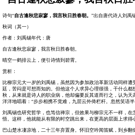
诗句“
自古逢秋悲寂寥，我言秋日胜春朝。
”出自唐代诗人刘禹
秋词（其一）
作者：刘禹锡年代：唐
自古逢秋悲寂寥，我言秋日胜春朝。
晴空一鹤排云上，便引诗情到碧霄。
赏析：
比柳宗元大一岁的刘禹锡，虽然因为参加政治革新活动同样遭
廷，苦闷是可想而知的。但他这个人求异心理很强，干什么都
秋，从来就是诗人的职业病，他却偏要反其道而行之，认为天
洋洋地唱着：“步步相携不觉难，九层云外倚栏杆。忽然笑语
刘禹锡也研究哲学，也笃信禅宗，但效果与柳宗元不一样，在
悟。这样，他就能从有限的时空跳出来，在更高的层面上求得
巴山楚水凄凉地，二十三年弃置身。怀旧空吟闻笛赋，到乡翻