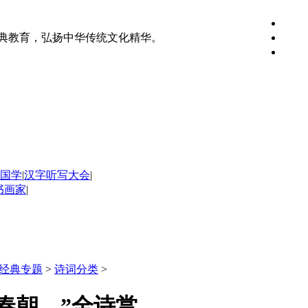
典教育，弘扬中华传统文化精华。
国学
|
汉字听写大会
|
书画家
|
经典专题
>
诗词分类
>
春朝。”全诗赏