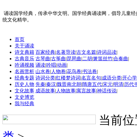
诵读国学经典，传承中华文明。国学经典诵读网，倡导儿童经
统文化精华。
首页
关于诵读
诗文典籍
百家经典
|
名著导读
|
古文名篇
|
诗词品读
|
古典音乐
古琴曲
|
古筝曲
|
琵琶曲
|
二胡
|
箫笛丝竹
|
合奏曲
|
吟诵视频
诵读
|
吟唱
|
动画
|
名画赏析
山水卷
|
人物卷
|
花鸟卷
|
书法卷
|
经典专题
诗词分类
|
红楼梦诗词
|
名言名句
|
成语分类
|
开心学
历史人物
先秦
|
秦汉
|
魏晋南北朝
|
隋唐五代
|
宋元
|
明清
|
历代
文化故事
成语故事
|
人物故事
|
寓言故事
|
神话传说
|
文史博览
我与经典
当前位
类
>