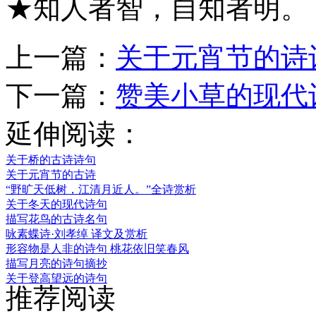
★知人者智，自知者明。
上一篇：
关于元宵节的诗
下一篇：
赞美小草的现代
延伸阅读：
关于桥的古诗诗句
关于元宵节的古诗
“野旷天低树，江清月近人。”全诗赏析
关于冬天的现代诗句
描写花鸟的古诗名句
咏素蝶诗·刘孝绰 译文及赏析
形容物是人非的诗句 桃花依旧笑春风
描写月亮的诗句摘抄
关于登高望远的诗句
推荐阅读