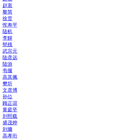
赵衷
黎简
徐贲
恽寿平
陆机
李鱓
髡残
武宗元
陆彦远
陆游
韦偃
高其佩
樊圻
文彦博
孙位
顾正谊
黄庭坚
刘熙载
盛茂烨
刘墉
高孝珩