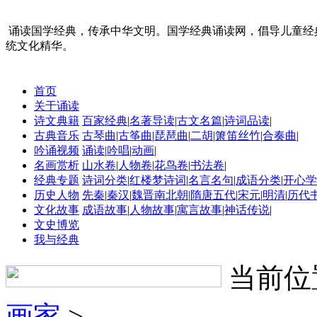
诵读国学经典，传承中华文明。国学经典诵读网，倡导儿童经
统文化精华。
首页
关于诵读
诗文典籍
百家经典
|
名著导读
|
古文名篇
|
诗词品读
|
古典音乐
古琴曲
|
古筝曲
|
琵琶曲
|
二胡
|
箫笛丝竹
|
合奏曲
|
吟诵视频
诵读
|
吟唱
|
动画
|
名画赏析
山水卷
|
人物卷
|
花鸟卷
|
书法卷
|
经典专题
诗词分类
|
红楼梦诗词
|
名言名句
|
成语分类
|
开心学
历史人物
先秦
|
秦汉
|
魏晋南北朝
|
隋唐五代
|
宋元
|
明清
|
历代
文化故事
成语故事
|
人物故事
|
寓言故事
|
神话传说
|
文史博览
我与经典
当前位
画家
>