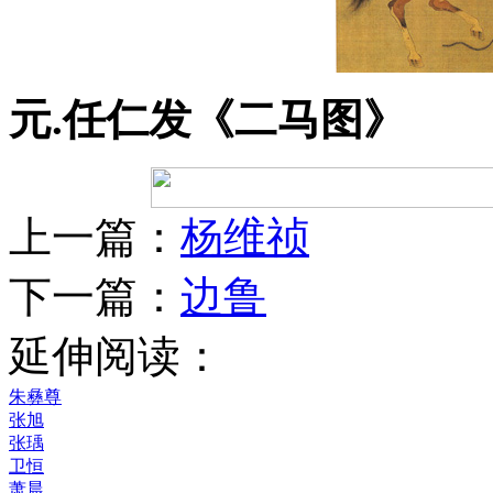
元.任仁发《二马图》
上一篇：
杨维祯
下一篇：
边鲁
延伸阅读：
朱彝尊
张旭
张瑀
卫恒
萧晨