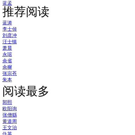
蓝孟
推荐阅读
蓝涛
李士倬
刘彦冲
汪士慎
萧晨
永瑢
余省
余穉
张宗苍
朱本
阅读最多
郭熙
欧阳询
张僧繇
黄道周
王文治
仇英