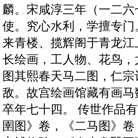
麟。宋咸淳三年（一二六
使。究心水利，学擅专门
来青楼、揽辉阁于青龙江
长绘画，工人物、花鸟，
图其熙春天马二图，仁宗
敌。故宫绘画馆藏有画马
卒年七十四。 传世作品有
圉图》卷，《二马图》卷