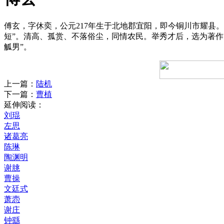
傅玄，字休奕，公元217年生于北地郡宜阳，即今铜川市耀县
短”。清高、孤赏、不落俗尘，同情农民。举秀才后，选为著作
觚男”。
上一篇：
陆机
下一篇：
曹植
延伸阅读：
刘琨
左思
诸葛亮
陈琳
陶渊明
谢朓
曹操
文廷式
萧悫
谢庄
钟繇