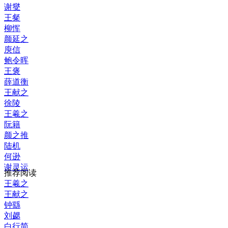
谢燮
王粲
柳恽
颜延之
庾信
鲍令晖
王褒
薛道衡
王献之
徐陵
王羲之
阮籍
颜之推
陆机
何逊
谢灵运
推荐阅读
王羲之
王献之
钟繇
刘勰
白行简