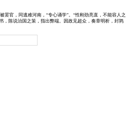
被罢官，同逃难河南，“专心诵学”。“性刚劲亮直，不能容人之
上书，陈说治国之策，指出弊端。因政见超众，奏章明析，封鹑