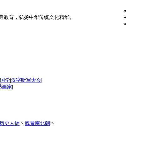
典教育，弘扬中华传统文化精华。
国学
|
汉字听写大会
|
书画家
|
历史人物
>
魏晋南北朝
>