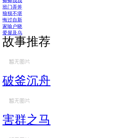
卿卿我我
班门弄斧
狼狈不堪
悔过自新
家喻户晓
爱屋及乌
故事推荐
破釜沉舟
害群之马