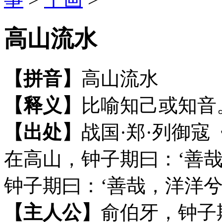
高山流水
【拼音】
高山流水
【释义】
比喻知己或知音
【出处】
战国·郑·列御寇
在高山，钟子期曰：‘善
钟子期曰：‘善哉，洋洋兮
【主人公】
俞伯牙，
钟子