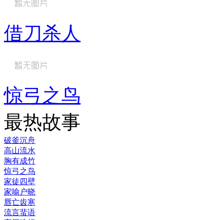
借刀杀人
惊弓之鸟
最热故事
破釜沉舟
高山流水
胸有成竹
惊弓之鸟
家徒四壁
家喻户晓
唇亡齿寒
流言蜚语