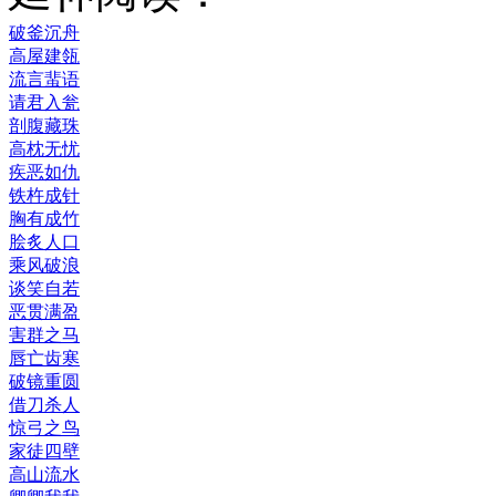
破釜沉舟
高屋建瓴
流言蜚语
请君入瓮
剖腹藏珠
高枕无忧
疾恶如仇
铁杵成针
胸有成竹
脍炙人口
乘风破浪
谈笑自若
恶贯满盈
害群之马
唇亡齿寒
破镜重圆
借刀杀人
惊弓之鸟
家徒四壁
高山流水