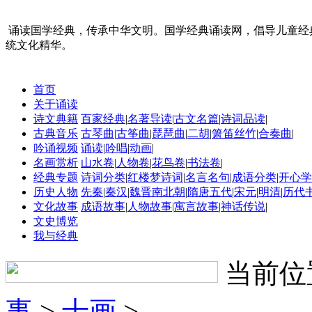
诵读国学经典，传承中华文明。国学经典诵读网，倡导儿童经
统文化精华。
首页
关于诵读
诗文典籍
百家经典
|
名著导读
|
古文名篇
|
诗词品读
|
古典音乐
古琴曲
|
古筝曲
|
琵琶曲
|
二胡
|
箫笛丝竹
|
合奏曲
|
吟诵视频
诵读
|
吟唱
|
动画
|
名画赏析
山水卷
|
人物卷
|
花鸟卷
|
书法卷
|
经典专题
诗词分类
|
红楼梦诗词
|
名言名句
|
成语分类
|
开心学
历史人物
先秦
|
秦汉
|
魏晋南北朝
|
隋唐五代
|
宋元
|
明清
|
历代
文化故事
成语故事
|
人物故事
|
寓言故事
|
神话传说
|
文史博览
我与经典
当前位
事
>
十画
>