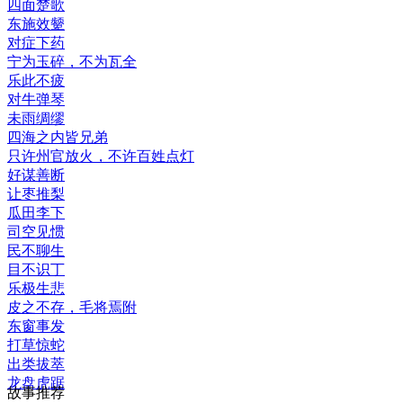
四面楚歌
东施效颦
对症下药
宁为玉碎，不为瓦全
乐此不疲
对牛弹琴
未雨绸缪
四海之内皆兄弟
只许州官放火，不许百姓点灯
好谋善断
让枣推梨
瓜田李下
司空见惯
民不聊生
目不识丁
乐极生悲
皮之不存，毛将焉附
东窗事发
打草惊蛇
出类拔萃
龙盘虎踞
故事推荐