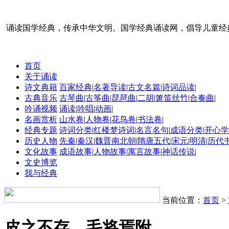
诵读国学经典，传承中华文明。国学经典诵读网，倡导儿童经
首页
关于诵读
诗文典籍
百家经典
|
名著导读
|
古文名篇
|
诗词品读
|
古典音乐
古琴曲
|
古筝曲
|
琵琶曲
|
二胡
|
箫笛丝竹
|
合奏曲
|
吟诵视频
诵读
|
吟唱
|
动画
|
名画赏析
山水卷
|
人物卷
|
花鸟卷
|
书法卷
|
经典专题
诗词分类
|
红楼梦诗词
|
名言名句
|
成语分类
|
开心学
历史人物
先秦
|
秦汉
|
魏晋南北朝
|
隋唐五代
|
宋元
|
明清
|
历代
文化故事
成语故事
|
人物故事
|
寓言故事
|
神话传说
|
文史博览
我与经典
当前位置：
首页
>
皮之不存，毛将焉附