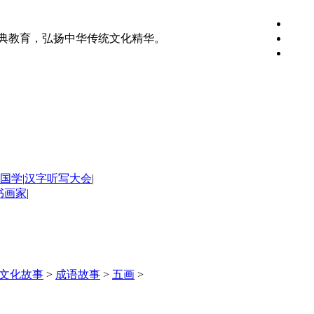
典教育，弘扬中华传统文化精华。
国学
|
汉字听写大会
|
书画家
|
文化故事
>
成语故事
>
五画
>