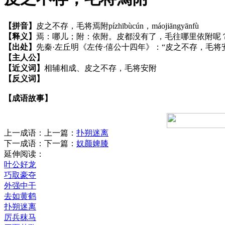
【拼音】
皮之不存，毛将焉附
pízhībùcún，máojiāngyānfù
【释义】
焉：哪儿；附：依附。皮都没有了，毛往哪里依附呢
【出处】
先秦·左丘明《左传·僖公十四年》：“皮之不存，毛将
【主人公】
【近义词】
相辅相成、皮之不存，毛将安附
【反义词】
【成语故事】
上一成语：上一篇：
扑朔迷离
下一成语：下一篇：
奴颜婢膝
延伸阅读：
叶公好龙
巧取豪夺
外强中干
去如黄鹤
扑朔迷离
厉兵秣马