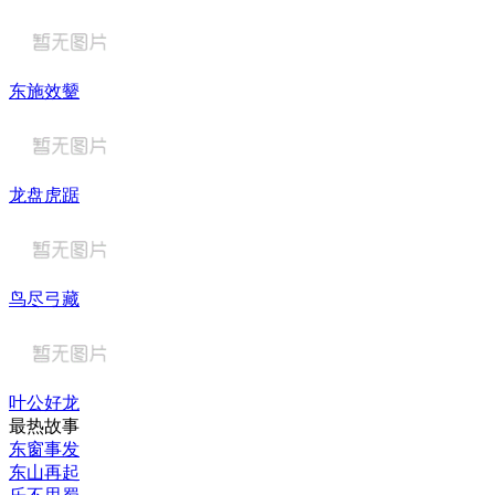
东施效颦
龙盘虎踞
鸟尽弓藏
叶公好龙
最热故事
东窗事发
东山再起