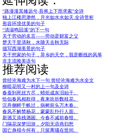
延伸阅读：
“路漫漫其修远兮,吾将上下而求索”全诗
独上江楼思渺然，月光如水水如天.全诗赏析
形容环境优美的句子
“清湍鸣回溪”的下一句
关于劳动的名言——劳动是财富之父
楚天千里清秋，水随天去秋无际
描写西湖美景的句子
关于想家的句子，异乡的天空，我是断线的风筝
非主流唯美语句
推荐阅读
曾经沧海难为水下一句 曾经沧海难为水全文
柳暗花明又一村的上一句及全诗
春蚕到死丝方尽，蜡炬成灰泪始干。
恰似春风相欺得，夜来吹折数枝花。
沉舟侧畔千帆过，病树前头万木春。
春风不解禁杨花，蒙蒙乱扑行人面。
新酒又添残酒困。今春不减前春恨。
门隔花深梦旧游，夕阳无语燕归愁
国亡身殒今何有，只留离骚在世间。