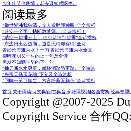
少年佳节倍多情，老去谁知感慨生。
阅读最多
“举世皆浊我独清，众人皆醉我独醒”全文赏析
“吟安一个字，拈断数茎须。”全诗赏析！
“晴空一鹤排云上， 便引诗情到碧霄”全诗赏析
“东边日出西边雨，道是无晴却有晴”全诗
曾经沧海难为水下一句 曾经沧海难为水全文
柳暗花明又一村的上一句及全诗
黑发不知勤学早的下一句
“抽刀断水水更流，举杯消愁愁更愁。”全诗赏
“先帝天马玉花骢”下句及全诗赏析
“回眸一笑百媚生，六宫粉黛无颜色”全诗赏析
首页
|
关于诵读
|
诗文典籍
|
古典音乐
|
吟诵视频
|
名画赏析
|
经典专题
|
Copyright @2007-2025 DuJ
Copyright Service 合作QQ