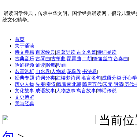
诵读国学经典，传承中华文明。国学经典诵读网，倡导儿童经
统文化精华。
首页
关于诵读
诗文典籍
百家经典
|
名著导读
|
古文名篇
|
诗词品读
|
古典音乐
古琴曲
|
古筝曲
|
琵琶曲
|
二胡
|
箫笛丝竹
|
合奏曲
|
吟诵视频
诵读
|
吟唱
|
动画
|
名画赏析
山水卷
|
人物卷
|
花鸟卷
|
书法卷
|
经典专题
诗词分类
|
红楼梦诗词
|
名言名句
|
成语分类
|
开心学
历史人物
先秦
|
秦汉
|
魏晋南北朝
|
隋唐五代
|
宋元
|
明清
|
历代
文化故事
成语故事
|
人物故事
|
寓言故事
|
神话传说
|
文史博览
我与经典
当前位
句
>