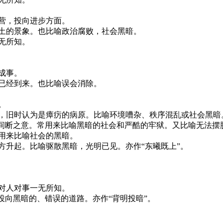
营，投向进步方面。
沙土的景象。也比喻政治腐败，社会黑暗。
无所知。
成事。
已经到来。也比喻误会消除。
。
气，旧时认为是瘴疠的病原。比喻环境嘈杂、秩序混乱或社会黑暗
有间断之意。常用来比喻黑暗的社会和严酷的牢狱。又比喻无法摆
用来比喻社会的黑暗。
方升起。比喻驱散黑暗，光明已见。亦作“东曦既上”。
对人对事一无所知。
投向黑暗的、错误的道路。亦作“背明投暗”。