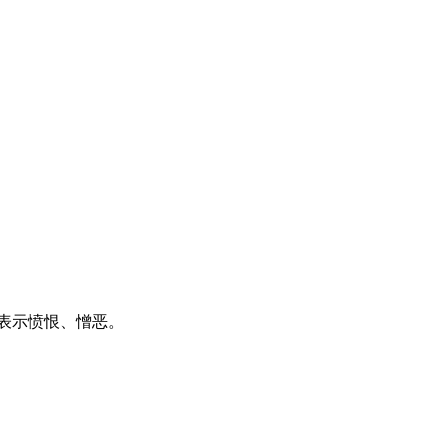
表示愤恨、憎恶。