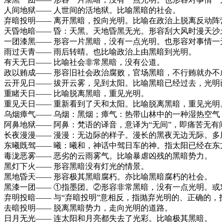
人间地狱—— 人世间的活地狱。比喻黑暗的社会。
弃暗投明—— 离开黑暗，投向光明。比喻在政治上脱离反动阵
天昏地暗—— 昏：天黑。天地昏黑无光。形容刮大风时漫天
一团漆黑—— 形容一片黑暗，没有一点光明。也形容对事情一
雨过天青—— 雨后转晴。也比喻政治上由黑暗到光明。
有天无日—— 比喻社会非常黑暗，没有公道。
政以贿成—— 形容旧社会政治腐败，官场黑暗，不行贿就办不
云开见日—— 拔开云雾，见到太阳。比喻黑暗已经过去，光明
重睹天日—— 比喻脱离黑暗，重见光明。
重见天日—— 重新看到了天和太阳。比喻脱离黑暗，重见光明
乌烟瘴气—— 乌烟：黑烟；瘴气：热带山林中的一种湿热空
阿鼻地狱—— 阿鼻：梵语的译音，意译为“无间”，即痛苦无
长夜漫漫—— 漫漫：无边际的样子。漫长的黑夜无边无际。多
东曦既驾—— 曦：曦和，神话中驾日车的神。指太阳已经在东
毒泷恶雾—— 恶劣的云雨雾气。比喻暴虐凶残的黑暗势力。
黑灯下火—— 形容黑暗没有灯光的情景。
黑地昏天—— 形容极其黑暗腐朽。亦比喻黑暗腐朽的社会。
黑漆一团—— ①指墨团。②形容非常黑暗，没有一点光明。或
弃明投暗—— 与“弃暗投明”意相反，指抛弃光明的、正确的，
去暗投明—— 脱离黑暗势力，走向光明的道路。
日月无光—— 连太阳和月亮都失去了光彩。比喻极其黑暗。