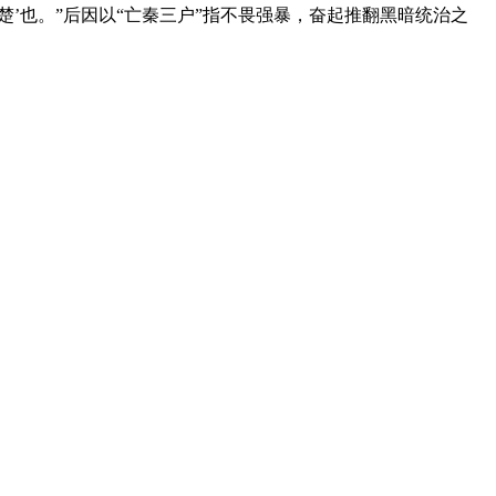
楚’也。”后因以“亡秦三户”指不畏强暴，奋起推翻黑暗统治之