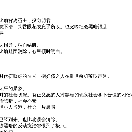
比喻背离昏主，投向明君
神志不清、头昏眼花或忘乎所以。也比喻社会黑暗混乱
事。
人指导，独自钻研。
比喻疑团消除，心里顿时明白。
暗时代窃取好的名誉。指奸佞之人在乱世乘机骗取声誉。
太平的景象。
当时的社会状况。有正义感的人对黑暗的现实社会和不合理的习俗
治黑暗，社会不安。
指小人当道，社会一片黑暗。
已经到来。也比喻误会消除。
腐败黑暗的反动统治怨恨到了极点。
无所知。