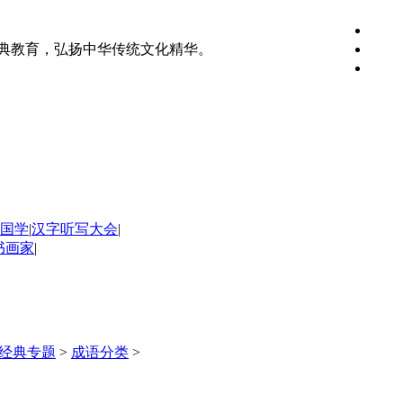
典教育，弘扬中华传统文化精华。
国学
|
汉字听写大会
|
书画家
|
经典专题
>
成语分类
>