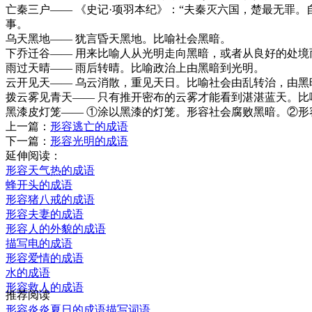
亡秦三户—— 《史记·项羽本纪》：“夫秦灭六国，楚最无罪。
事。
乌天黑地—— 犹言昏天黑地。比喻社会黑暗。
下乔迁谷—— 用来比喻人从光明走向黑暗，或者从良好的处境
雨过天晴—— 雨后转晴。比喻政治上由黑暗到光明。
云开见天—— 乌云消散，重见天日。比喻社会由乱转治，由黑
拨云雾见青天—— 只有推开密布的云雾才能看到湛湛蓝天。比
黑漆皮灯笼—— ①涂以黑漆的灯笼。形容社会腐败黑暗。②形
上一篇：
形容逃亡的成语
下一篇：
形容光明的成语
延伸阅读：
形容天气热的成语
蜂开头的成语
形容猪八戒的成语
形容夫妻的成语
形容人的外貌的成语
描写电的成语
形容爱情的成语
水的成语
形容救人的成语
推荐阅读
形容炎炎夏日的成语描写词语