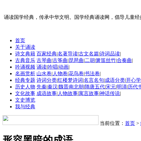
诵读国学经典，传承中华文明。国学经典诵读网，倡导儿童经
首页
关于诵读
诗文典籍
百家经典
|
名著导读
|
古文名篇
|
诗词品读
|
古典音乐
古琴曲
|
古筝曲
|
琵琶曲
|
二胡
|
箫笛丝竹
|
合奏曲
|
吟诵视频
诵读
|
吟唱
|
动画
|
名画赏析
山水卷
|
人物卷
|
花鸟卷
|
书法卷
|
经典专题
诗词分类
|
红楼梦诗词
|
名言名句
|
成语分类
|
开心学
历史人物
先秦
|
秦汉
|
魏晋南北朝
|
隋唐五代
|
宋元
|
明清
|
历代
文化故事
成语故事
|
人物故事
|
寓言故事
|
神话传说
|
文史博览
我与经典
当前位置：
首页
>
形容黑暗的成语