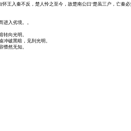
自怀王入秦不反，楚人怜之至今，故楚南公曰‘楚虽三户，亡秦必
而进入劣境。。
暗转向光明。
喻冲破黑暗，见到光明。
容懵然无知。