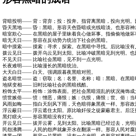
背暗投明—— 背：背弃；投：投奔。指背离黑暗，投向光明。
昏天黑地—— 昏：黑暗。形容天色昏暗或光线暗淡。也形容
暗室欺心—— 在黑暗的屋子里昧着良心做坏事。指偷偷地做坏
暗无天日—— 形容在反动势力统治下社会的黑暗。
暗中摸索—— 摸索：寻求，探索。在黑暗中寻找。后比喻没有
拨云见日—— 拨开乌云见到太阳。比喻冲破黑暗见到光明。也
不见天日—— 比喻社会黑暗，见不到一点光明。
长夜难明—— 比喻漫长的黑暗统治。
大天白日—— 白天。强调跟暮夜黑暗对照。
盗名暗世—— 盗：窃取；名：名誉、名称；暗：黑暗。在黑
地狱变相—— 旧时比喻社会的黑暗残酷。
粉饰太平—— 粉饰：涂饰表面。把社会黑暗混乱的状况掩饰成
愤世嫉俗—— 愤：憎恶，痛恨；嫉：仇恨，痛恨；世、俗：
风雨如晦—— 指白天刮风下雨，天色暗得象黑夜一样。形容政
浮云蔽日—— 浮云遮住太阳。原比喻奸佞之徒蒙蔽君主。后泛
黑灯瞎火—— 形容黑暗没有灯光。
开云见日—— 拔开云雾，见到太阳。比喻黑暗已经过去，光明
民怨沸腾—— 人民的怨声就象开水在翻滚一样。形容人民对
漆黑一团—— 形容一片黑暗，没有一点光明。也形容对事情一