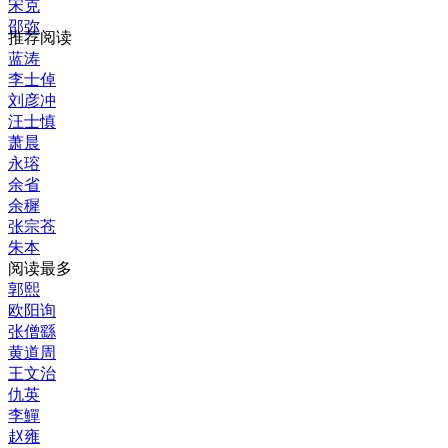
宋克
邵弥
推荐阅读
蓝涛
李士倬
刘彦冲
汪士慎
萧晨
永瑢
余省
余穉
张宗苍
朱本
阅读最多
郭熙
欧阳询
张僧繇
黄道周
王文治
仇英
李鱓
赵雍