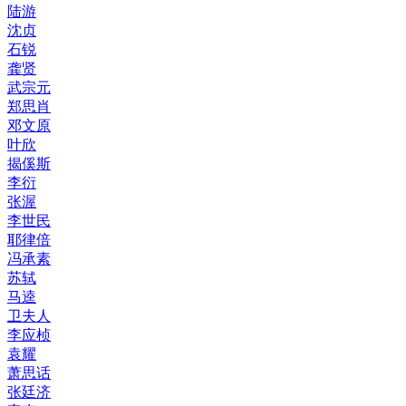
陆游
沈贞
石锐
龚贤
武宗元
郑思肖
邓文原
叶欣
揭傒斯
李衍
张渥
李世民
耶律倍
冯承素
苏轼
马逵
卫夫人
李应桢
袁耀
萧思话
张廷济