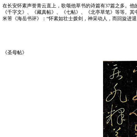
在长安怀素声誉青云直上，歌颂他草书的诗篇有37篇之多。
《千字文》、《藏真帖》、《七帖》、《北亭草笔》等等。其
米芾《海岳书评》：“怀素如壮士拨剑，神采动人，而回旋进
《圣母帖》