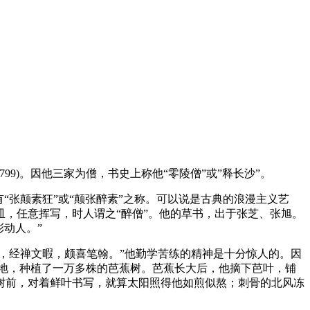
99)。因他三家为僧，书史上称他“零陵僧”或”释长沙”。
“张颠素狂”或“颠张醉素”之称。可以说是古典的浪漫主义艺
，任意挥写，时人谓之“醉僧”。他的草书，出于张芝、张旭。
动人。”
佛，经禅文暇，颇喜笔翰。”他勤学苦练的精神是十分惊人的。因
地，种植了一万多株的芭蕉树。芭蕉长大后，他摘下芭叶，铺
树前，对着鲜叶书写，就算太阳照得他如煎似熬；刺骨的北风冻