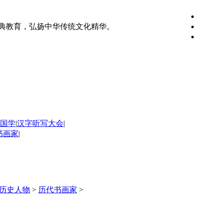
典教育，弘扬中华传统文化精华。
国学
|
汉字听写大会
|
书画家
|
历史人物
>
历代书画家
>