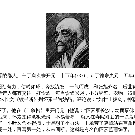
陵郡人。主于唐玄宗开元二十五年(737)，立于德宗贞元十五年(7
圆劲有力，使转如环，奔放流畅，一气呵成，和张旭齐名。后世有
等诗人都有交往。好饮酒，每当饮酒兴起，不分墙壁、衣物、器皿
朱长文《续书断》列怀素书为妙品。评论说：“如壮士拔剑，神彩
止不了。他在《自叙帖》里开门见山他说：“怀素家长沙，幼而事
后来，怀素觉得漆板光滑，不易着墨， 就又在寺院附近的一块荒
了，小叶又舍不得摘，于是想了个办法，干脆带了笔墨站在芭蕉
完一处，再写另一处，从未间断。这就是有名的怀素芭蕉练字。