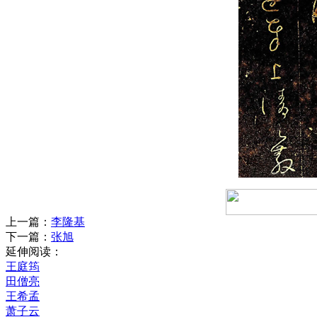
上一篇：
李隆基
下一篇：
张旭
延伸阅读：
王庭筠
田僧亮
王希孟
萧子云