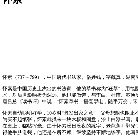
怀素（737～799），中国唐代书法家。俗姓钱，字藏真，湖南零
怀素是中国历史上杰出的书法家，他的草书称为“狂草”，用笔
术，对后世影响极为深远。他也能做诗，与李白、杜甫、苏涣
唐吕总《读书评》中说：“怀素草书，援毫掣电，随手万变，宋
怀素自幼聪明好学，10岁时“忽发出家之意”，父母想阻也阻
为买不起纸张，怀素就找来一块木板和圆盘，涂上白漆书写。
在桌上，临帖挥毫。由于怀素没日没夜的练字，老芭蕉叶剥光
得他手肤迸裂，他还是在所不顾，继续坚持不懈地练字。他写