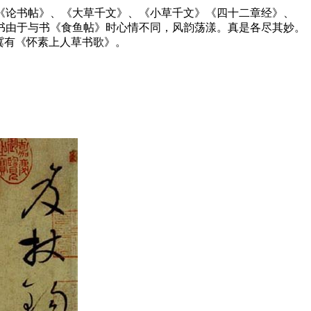
《论书帖》、《大草千文》、《小草千文》《四十二章经》、
书由于与书《食鱼帖》时心情不同，风韵荡漾。真是各尽其妙。
冀有《怀素上人草书歌》。