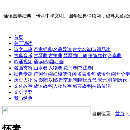
诵读国学经典，传承中华文明。国学经典诵读网，倡导儿童经
首页
关于诵读
诗文典籍
百家经典
|
名著导读
|
古文名篇
|
诗词品读
|
古典音乐
古琴曲
|
古筝曲
|
琵琶曲
|
二胡
|
箫笛丝竹
|
合奏曲
|
吟诵视频
诵读
|
吟唱
|
动画
|
名画赏析
山水卷
|
人物卷
|
花鸟卷
|
书法卷
|
经典专题
诗词分类
|
红楼梦诗词
|
名言名句
|
成语分类
|
开心学
历史人物
先秦
|
秦汉
|
魏晋南北朝
|
隋唐五代
|
宋元
|
明清
|
历代
文化故事
成语故事
|
人物故事
|
寓言故事
|
神话传说
|
文史博览
我与经典
当前位置：
首页
>
怀素