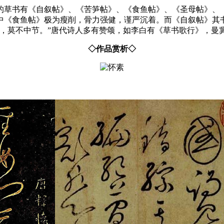
他的草书有《自叙帖》、《苦笋帖》、《食鱼帖》、《圣母帖》、
中《食鱼帖》极为瘦削，骨力强健，谨严沉着。而《自叙帖》其
退，莫不中节。”唐代诗人多有赞颂，如李白有《草书歌行》，曼
◇作品赏析◇