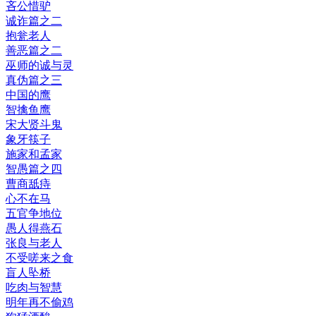
吝公惜驴
诚诈篇之二
抱瓮老人
善恶篇之二
巫师的诚与灵
真伪篇之三
中国的鹰
智擒鱼鹰
宋大贤斗鬼
象牙筷子
施家和孟家
智愚篇之四
曹商舐痔
心不在马
五官争地位
愚人得燕石
张良与老人
不受嗟来之食
盲人坠桥
吃肉与智慧
明年再不偷鸡