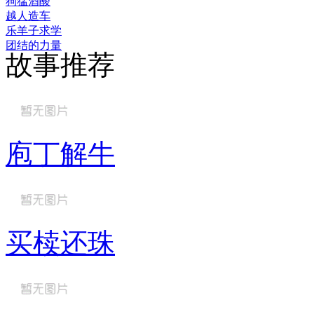
狗猛酒酸
越人造车
乐羊子求学
团结的力量
故事推荐
庖丁解牛
买椟还珠