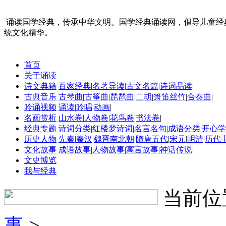
诵读国学经典，传承中华文明。国学经典诵读网，倡导儿童经
统文化精华。
首页
关于诵读
诗文典籍
百家经典
|
名著导读
|
古文名篇
|
诗词品读
|
古典音乐
古琴曲
|
古筝曲
|
琵琶曲
|
二胡
|
箫笛丝竹
|
合奏曲
|
吟诵视频
诵读
|
吟唱
|
动画
|
名画赏析
山水卷
|
人物卷
|
花鸟卷
|
书法卷
|
经典专题
诗词分类
|
红楼梦诗词
|
名言名句
|
成语分类
|
开心学
历史人物
先秦
|
秦汉
|
魏晋南北朝
|
隋唐五代
|
宋元
|
明清
|
历代
文化故事
成语故事
|
人物故事
|
寓言故事
|
神话传说
|
文史博览
我与经典
当前位
事
>