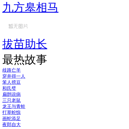
九方皋相马
拔苗助长
最热故事
歧路亡羊
穿井得一人
笨人捞豆
和氏璧
扁鹊说病
三只老鼠
龙王与青蛙
打草蛇惊
画蛇添足
夜郎自大