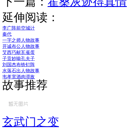
下一篇：
霍桑灰迹得真情
延伸阅读：
李广阵前空城计
秦代
一字之师人物故事
开诚布公人物故事
艾西巧献瓦雀蛋
子贡妙喻孔夫子
刘国杰布铁钉阵
水落石出人物故事
韦孝宽酒肉滞敌
故事推荐
玄武门之变