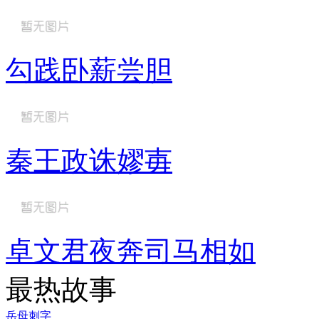
勾践卧薪尝胆
秦王政诛嫪毐
卓文君夜奔司马相如
最热故事
岳母刺字