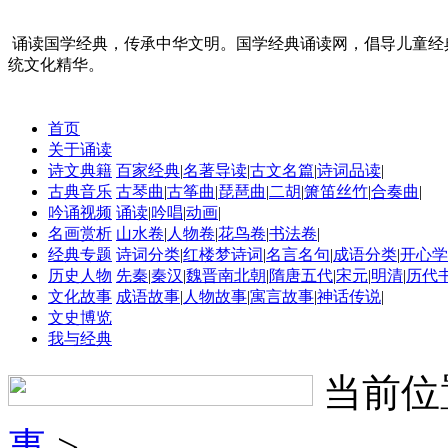
诵读国学经典，传承中华文明。国学经典诵读网，倡导儿童经
统文化精华。
首页
关于诵读
诗文典籍
百家经典
|
名著导读
|
古文名篇
|
诗词品读
|
古典音乐
古琴曲
|
古筝曲
|
琵琶曲
|
二胡
|
箫笛丝竹
|
合奏曲
|
吟诵视频
诵读
|
吟唱
|
动画
|
名画赏析
山水卷
|
人物卷
|
花鸟卷
|
书法卷
|
经典专题
诗词分类
|
红楼梦诗词
|
名言名句
|
成语分类
|
开心学
历史人物
先秦
|
秦汉
|
魏晋南北朝
|
隋唐五代
|
宋元
|
明清
|
历代
文化故事
成语故事
|
人物故事
|
寓言故事
|
神话传说
|
文史博览
我与经典
当前位
事
>