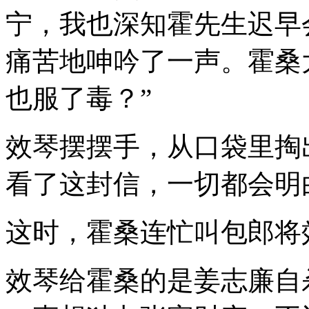
宁，我也深知霍先生迟早会
痛苦地呻吟了一声。霍桑
也服了毒？”
效琴摆摆手，从口袋里掏
看了这封信，一切都会明
这时，霍桑连忙叫包郎将
效琴给霍桑的是姜志廉自