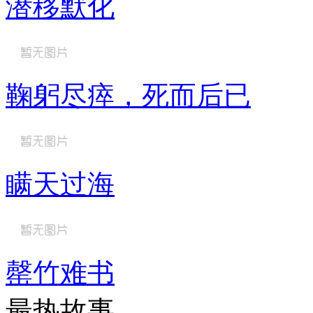
潜移默化
鞠躬尽瘁，死而后已
瞒天过海
罄竹难书
最热故事