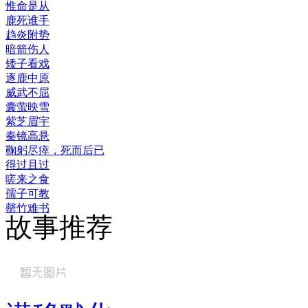
惟命是从
鹿死谁手
趋炎附势
暗箭伤人
矮子看戏
逐鹿中原
威武不屈
囊萤映雪
紫芝眉宇
秦镜高悬
鞠躬尽瘁，死而后已
得过且过
嗟来之食
孺子可教
罄竹难书
故事推荐