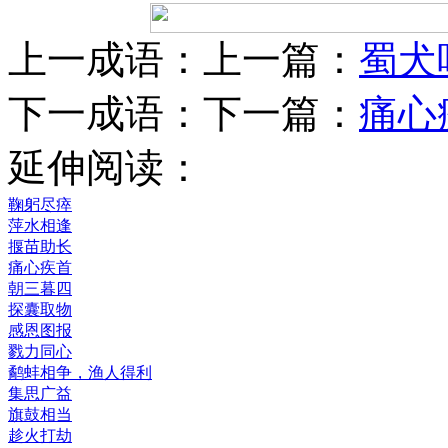
上一成语：上一篇：
蜀犬
下一成语：下一篇：
痛心
延伸阅读：
鞠躬尽瘁
萍水相逢
揠苗助长
痛心疾首
朝三暮四
探囊取物
感恩图报
戮力同心
鹬蚌相争，渔人得利
集思广益
旗鼓相当
趁火打劫