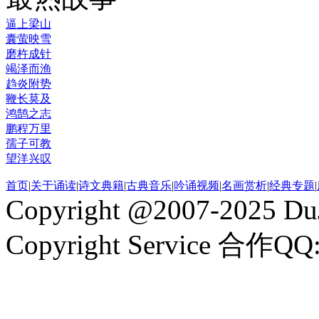
逼上梁山
囊萤映雪
磨杵成针
竭泽而渔
趋炎附势
鞭长莫及
鸿鹄之志
鹏程万里
孺子可教
望洋兴叹
首页
|
关于诵读
|
诗文典籍
|
古典音乐
|
吟诵视频
|
名画赏析
|
经典专题
|
Copyright @2007-2025 DuJ
Copyright Service 合作QQ