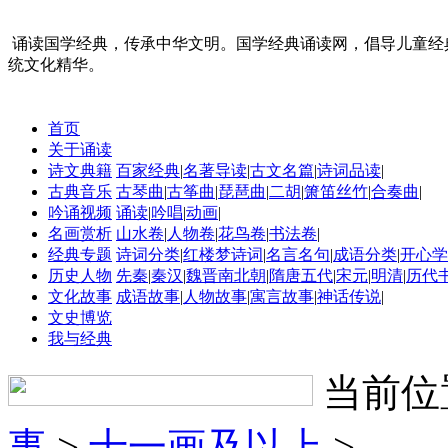
诵读国学经典，传承中华文明。国学经典诵读网，倡导儿童经
统文化精华。
首页
关于诵读
诗文典籍
百家经典
|
名著导读
|
古文名篇
|
诗词品读
|
古典音乐
古琴曲
|
古筝曲
|
琵琶曲
|
二胡
|
箫笛丝竹
|
合奏曲
|
吟诵视频
诵读
|
吟唱
|
动画
|
名画赏析
山水卷
|
人物卷
|
花鸟卷
|
书法卷
|
经典专题
诗词分类
|
红楼梦诗词
|
名言名句
|
成语分类
|
开心学
历史人物
先秦
|
秦汉
|
魏晋南北朝
|
隋唐五代
|
宋元
|
明清
|
历代
文化故事
成语故事
|
人物故事
|
寓言故事
|
神话传说
|
文史博览
我与经典
当前位
事
>
十一画及以上
>